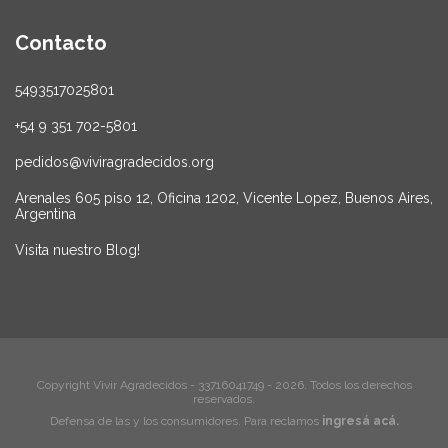
Contacto
5493517025801
+54 9 351 702-5801
pedidos@viviragradecidos.org
Arenales 605 piso 12, Oficina 1202, Vicente Lopez, Buenos Aires,
Argentina
Visita nuestro Blog!
Copyright Vivir Agradecidos - 33716041749 - 2026. Todos los derechos
reservados.
Defensa de las y los consumidores. Para reclamos
ingresá acá.